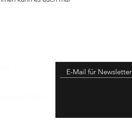
-25% RAB
and
ungsmethoden
essum
nschutz​