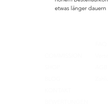
etwas länger dauern
DON HORN
FAQ
COMMISSION
Vers
SHOP
AGB
BLOG
Zahl
KONTAKT
Impr
BEWERTUNGEN
Date