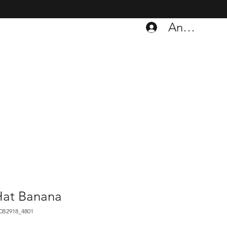
Anmelden
Hat Banana
CB2918_4801