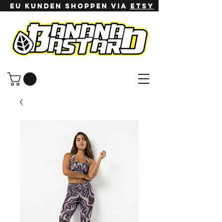
EU Kunden shoppen via
ETSy