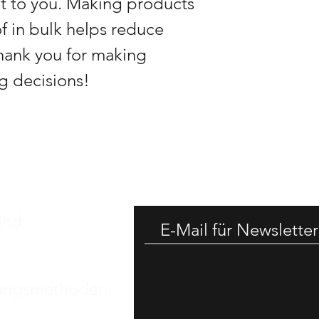
 it to you. Making products 
 in bulk helps reduce 
hank you for making 
g decisions!
-25% RAB
and
ungsmethoden