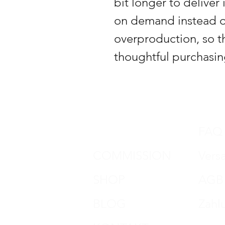
bit longer to deliver
on demand instead of
overproduction, so t
thoughtful purchasin
DON HORN
FAQ
COMMISSION
Vers
SHOP
AGB
BLOG
Zahl