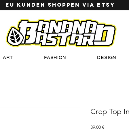
EU Kunden shoppen via
ETSy
ART
FASHION
DESIGN
Crop Top In
Preis
39,00 €