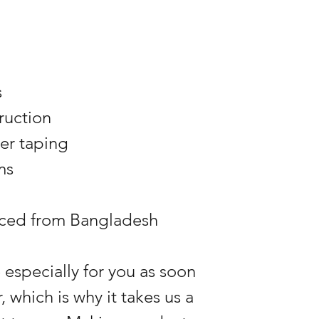
s
ruction
er taping
ms
rced from Bangladesh
especially for you as soon 
 which is why it takes us a 