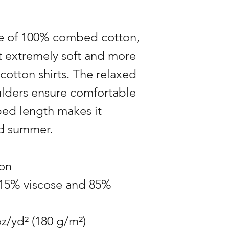
zu unterstützen, bitte
für Entflammbarkeit 
Azofarbstoffe, Blei,
Keine Testbestellung
Phthalate.
e of 100% combed cotton, 
Artikel in mehreren 
Gewährleistung: 2 Ja
t extremely soft and more 
Größentabelle prüfe
Produktbildern), um
cotton shirts. The relaxed 
Hilfe brauchst bin i
unter art@bananabast
lders ensure comfortable 
ed length makes it 
Retouren vermeiden
Aufwand massiver Ret
nd summer.
behalte mir vor, Aus
zu stornieren.
on 
Rücksendekosten:
Di
trägt der Käufer
(au
 15% viscose and 85% 
mangelhafte Ware)
oz/yd² (180 g/m²)