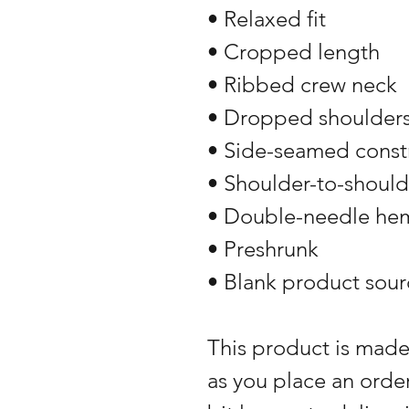
• Relaxed fit
• Cropped length
• Ribbed crew neck 
• Dropped shoulder
• Side-seamed const
• Shoulder-to-should
• Double-needle he
• Preshrunk
• Blank product sou
This product is made 
as you place an order,