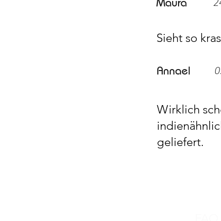
Maura
2
Sieht so kra
Annael
0
Wirklich sch
indienähnlic
geliefert.
DON HORN
FAQ