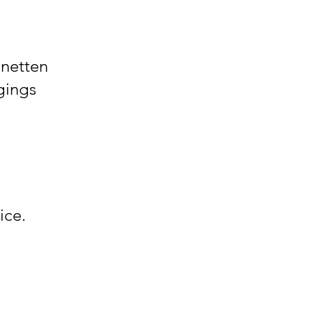
 netten
gings
ice.