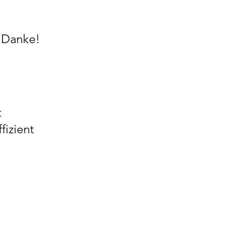
. Danke!
t
fizient
ATT HOLEN