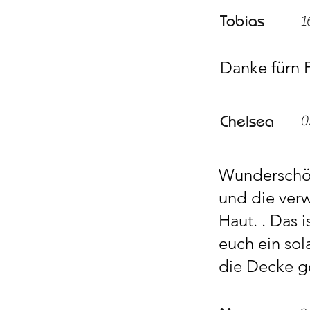
Tobias
1
Danke fürn Pu
Chelsea
0
Wunderschön
und die verw
Haut. . Das 
euch ein sol
die Decke 