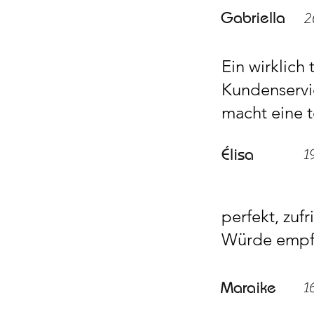
Gabriella
2
Ein wirklich
Kundenservi
macht eine t
Élisa
1
perfekt, zuf
Würde empfe
Maraike
1