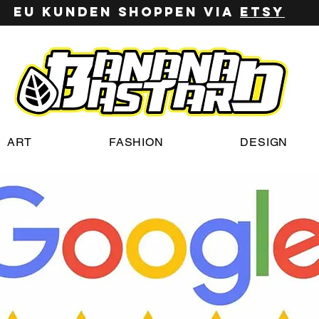
EU Kunden shoppen via
ETSy
ART
FASHION
DESIGN