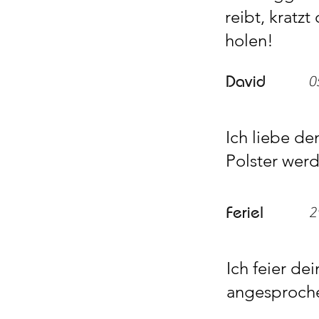
reibt, kratz
holen!
David
0
Ich liebe de
Polster wer
Feriel
2
Ich feier de
angesproche