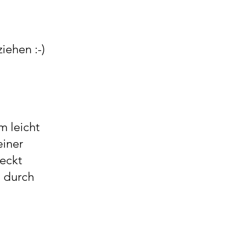
iehen :-)
m leicht
einer
Deckt
d durch