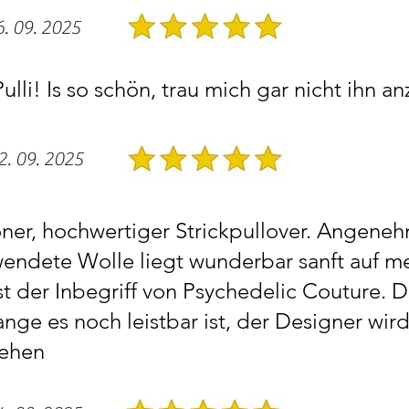
6. 09. 2025
lli! Is so schön, trau mich gar nicht ihn anz
2. 09. 2025
er, hochwertiger Strickpullover. Angeneh
endete Wolle liegt wunderbar sanft auf m
ist der Inbegriff von Psychedelic Couture. 
ange es noch leistbar ist, der Designer wir
gehen